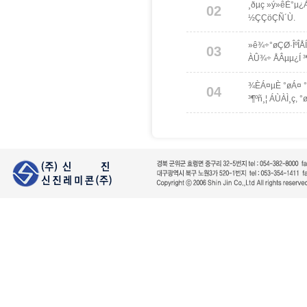
¸ðµç »ý»êÈ°µ¿
02
½ÇÇöÇÑ´Ù.
»ê¾÷°øÇØ·ÎºÎÅ
03
ÀÛ¾÷ ÅÂµµ¿Í ³
¾ÈÁ¤µÈ °øÁ¤ °
04
³¶ºñ¸¦ ÁÙÀÌ¸ç,