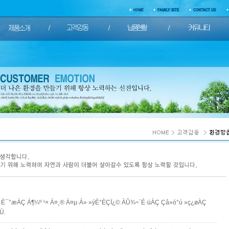
È¯°æÀÇ Á¶¼º ¹× Á¤¸® Á¤µ·À» »ýÈ°È­ÇÏ¿© ÀÛ¾÷´É·üÀÇ Çâ»ó°ú »ç¿øÀÇ
Ù.