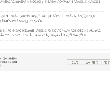
Àº ¾ÈÀüÀÇ ±âÃÊÀ§¿¡ ¼öÇàÇÏ¸ç, ¾ÈÀüÀ» ÃÖ¿ì¼±À¸·Î Á¶Ä¡ÇÏ¿© ¹«ÀçÇØ¸¦
Í »ýÈ°È¯°æÀ» º¸ÀüÇÏ°í ±ú²ýÇÏ°í Á¤µ·µÈ ÀÛ¾÷ È¯°æÀ» À¯ÁöÇÏ¿© ¹Ù¸¥
¶ºñ¾ø´Â »ý»ê Ã¼Á¦¸¦ È®¸³ÇÑ´Ù.
ü¸®¿Í ºÒ·®·üÀÇ 0(Zero)È­¸¦ ÅëÇÏ¿© ºÒ·®Ç°ÀÇ ¾çÀ» ÃÖ¼ÒÈ­ÇÏ¿© ÀÚ¿øÀÇ
 °øÁ¤ °³¼± ¹× ½Çºñ °³¼±À¸·Î Æó±â¹°ÀÇ ¹ß»ýÀ» ÃÖ´ëÇÑ ¾ïÁ¦ÇÑ´Ù.