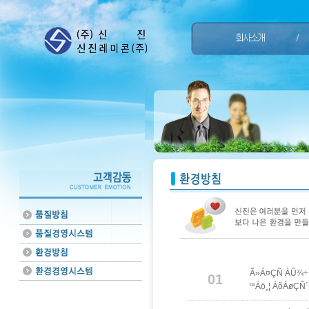
Ã»Á¤ÇÑ ÀÛ¾÷ 
01
º¹Áö¸¦ ÁõÁøÇÑ´