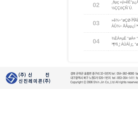
¸ðµç »ý»êÈ°µ¿
02
½ÇÇöÇÑ´Ù.
»ê¾÷°øÇØ·ÎºÎÅ
03
ÀÛ¾÷ ÅÂµµ¿Í ³
¾ÈÁ¤µÈ °øÁ¤ °
04
³¶ºñ¸¦ ÁÙÀÌ¸ç,