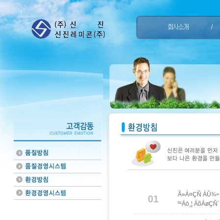
Ã»Á¤ÇÑ ÀÛ¾÷ 
01
º¹Áö¸¦ ÁõÁøÇÑ´